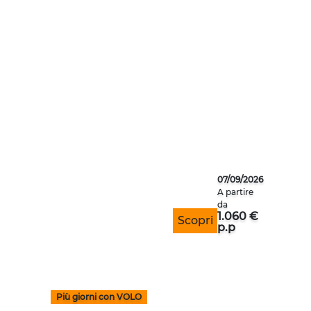
VIAGGIO ORGANIZZAT
07/09/2026
A partire
da
1.060 €
Scopri
p.p
Più giorni con VOLO