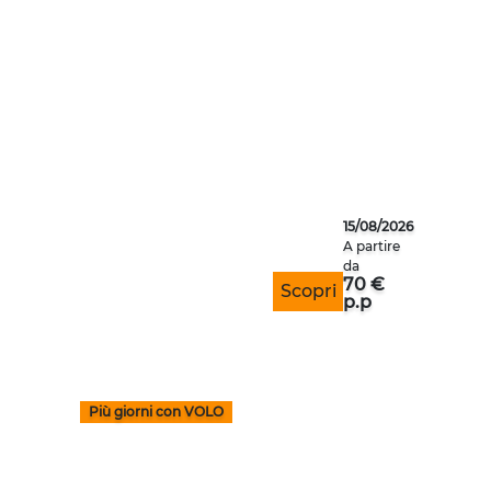
FERRAGOSTO ALLA CA
15/08/2026
A partire
da
70 €
Scopri
p.p
Più giorni con VOLO