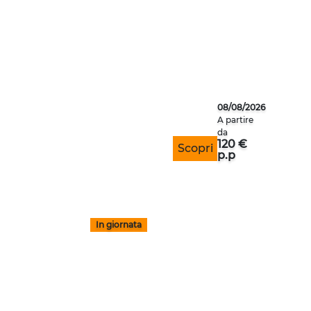
CENA IN VIGNA NELL
08/08/2026
A partire
da
120 €
Scopri
p.p
In giornata