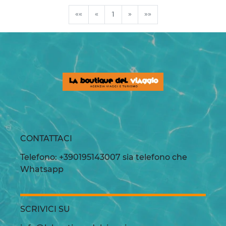
««
«
1
»
»»
CONTATTACI
Telefono: +390195143007 sia telefono che
Whatsapp
SCRIVICI SU